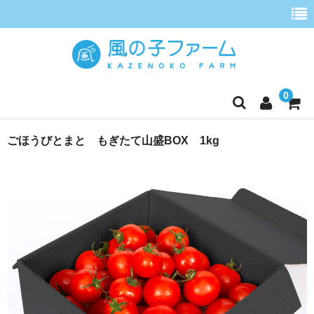
0
ホーム
ごほうびとまと もぎたて山盛BOX 1kg
定期便
ごほうびとまと
季節の野菜セット
ごほうびとまとジュース
こだわりほうれんそう