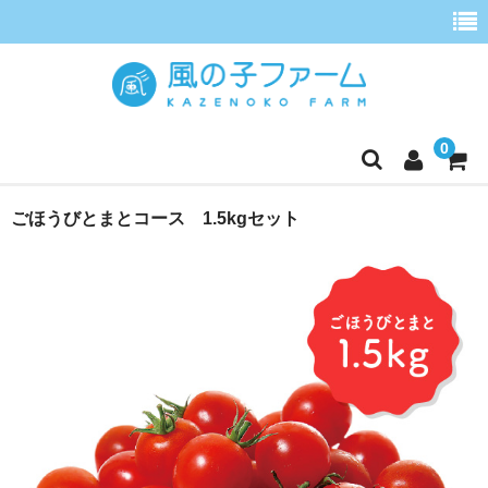
0
ホーム
ごほうびとまとコース 1.5kgセット
定期便
ごほうびとまと
季節の野菜セット
ごほうびとまとジュース
こだわりほうれんそう