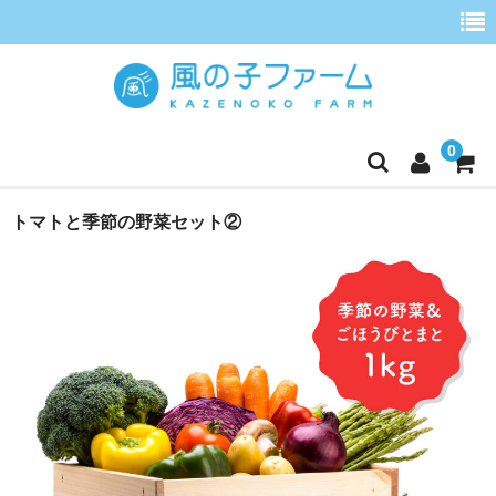
0
ホーム
トマトと季節の野菜セット②
定期便
ごほうびとまと
季節の野菜セット
ごほうびとまとジュース
こだわりほうれんそう